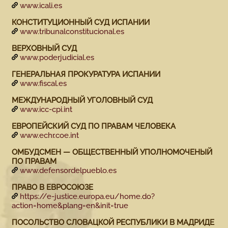
www.icali.es
КОНСТИТУЦИОННЫЙ СУД ИСПАНИИ
www.tribunalconstitucional.es
ВЕРХОВНЫЙ СУД
www.poderjudicial.es
ГЕНЕРАЛЬНАЯ ПРОКУРАТУРА ИСПАНИИ
www.fiscal.es
МЕЖДУНАРОДНЫЙ УГОЛОВНЫЙ СУД
www.icc-cpi.int
ЕВРОПЕЙСКИЙ СУД ПО ПРАВАМ ЧЕЛОВЕКА
www.echr.coe.int
ОМБУДСМЕН — ОБЩЕСТВЕННЫЙ УПОЛНОМОЧЕНЫЙ
ПО ПРАВАМ
www.defensordelpueblo.es
ПРАВО В ЕВРОСОЮЗЕ
https://e-justice.europa.eu/home.do?
action=home&plang=en&init=true
ПОСОЛЬСТВО СЛОВАЦКОЙ РЕСПУБЛИКИ В МАДРИДЕ