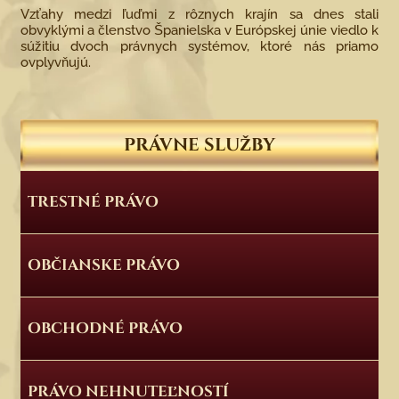
Vzťahy medzi ľuďmi z rôznych krajín sa dnes stali
obvyklými a členstvo Španielska v Európskej únie viedlo k
súžitiu dvoch právnych systémov, ktoré nás priamo
ovplyvňujú.
PRÁVNE SLUŽBY
TRESTNÉ PRÁVO
OBČIANSKE PRÁVO
OBCHODNÉ PRÁVO
PRÁVO NEHNUTEĽNOSTÍ