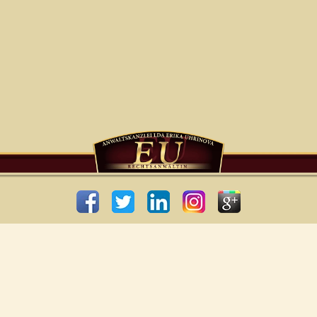
STARTSEITE
ÜBER UNS
NÜTZLICHE LINKS
BLOG
KONTAKT
DATENSCHUTZ
SEITENVERZEICHNIS
COPYRIGHT © 2026 BY EU-ABOGADA. IRRTÜMER UND ALLE RECHTE
VORBEHALTEN.