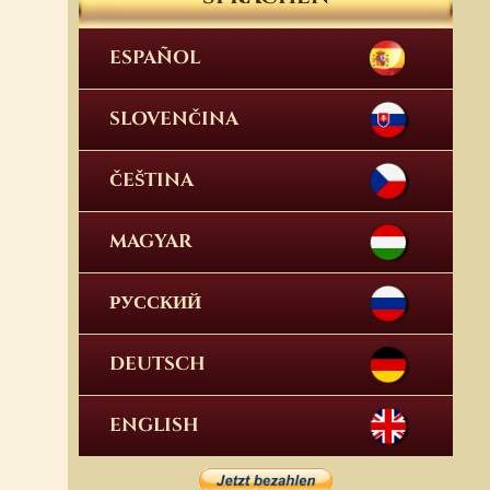
ESPAÑOL
SLOVENČINA
ČEŠTINA
MAGYAR
РУССКИЙ
DEUTSCH
ENGLISH